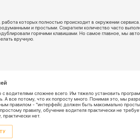
, работа которых полностью происходит в окружении сервиса
родуманными и простыми. Сократили количество часто выпол
родублировали горячими клавишами. Но самое главное, мы авт
елать вручную.
лей
то с водителями сложнее всего. Им тяжело установить програм
ь. А все потому, что их попросту много. Понимая это, мы раз
ным правилом - "интерфейс должен быть максимально простым
простому правилу, обучение водителя практически не требуетс
 практически нет.
ТУ